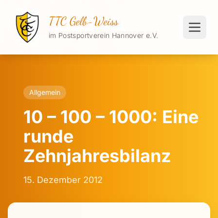
TTC Gelb-Weiss
im Postsportverein Hannover e.V.
Allgemein
10 – 100 – 1000: Eine
runde
Zehnjahresbilanz
15. Dezember 2012