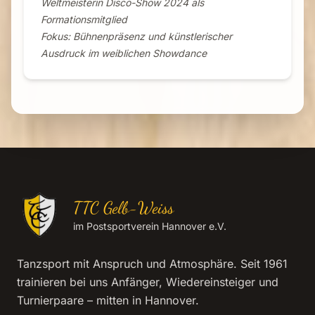
Weltmeisterin Disco-Show 2024 als
Formationsmitglied
Fokus: Bühnenpräsenz und künstlerischer
Ausdruck im weiblichen Showdance
TTC Gelb-Weiss
im Postsportverein Hannover e.V.
Tanzsport mit Anspruch und Atmosphäre. Seit 1961
trainieren bei uns Anfänger, Wiedereinsteiger und
Turnierpaare – mitten in Hannover.