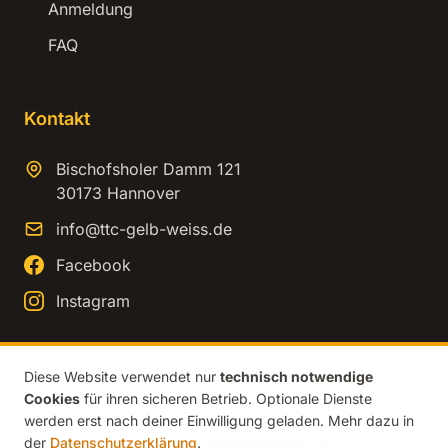
Anmeldung
FAQ
Kontakt
Bischofsholer Damm 121
30173 Hannover
info@ttc-gelb-weiss.de
Facebook
Instagram
Diese Website verwendet nur
technisch notwendige
Cookies
für ihren sicheren Betrieb. Optionale Dienste
© 2026 TTC Gelb-Weiss Hannover. Alle Rechte vorbehalten.
werden erst nach deiner Einwilligung geladen. Mehr dazu in
Impressum
Datenschutz
der
Datenschutzerklärung
.