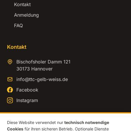
Kontakt
Anmeldung
FAQ
Kontakt
Bischofsholer Damm 121
30173 Hannover
info@ttc-gelb-weiss.de
Facebook
Instagram
Diese Website verwendet nur
technisch notwendige
Cookies
für ihren sicheren Betrieb. Optionale Dienste
© 2026 TTC Gelb-Weiss Hannover. Alle Rechte vorbehalten.