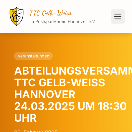
TTC Gelb-Weiss
im Postsportverein Hannover e.V.
Veranstaltungen
ABTEILUNGSVERSAM
TTC GELB-WEISS
HANNOVER
24.03.2025 UM 18:30
UHR