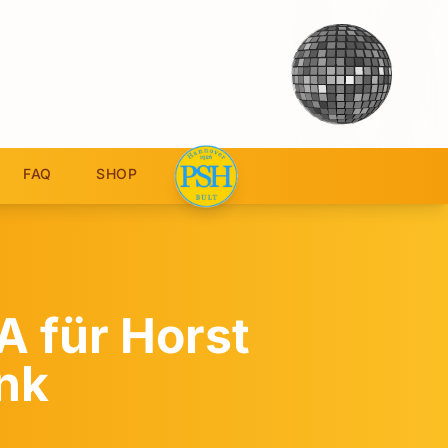
FAQ
SHOP
A für Horst
nk