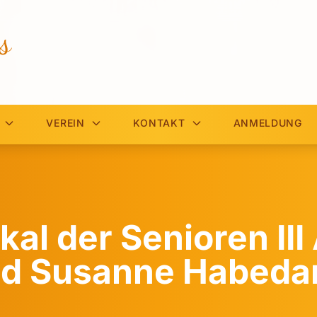
s
VEREIN
KONTAKT
ANMELDUNG
l der Senioren III 
nd Susanne Habeda