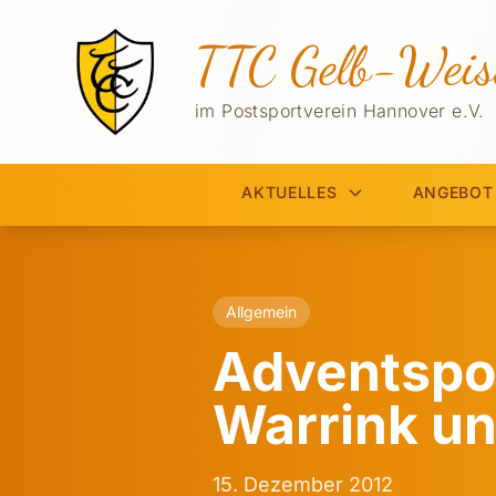
TTC Gelb-Weis
im Postsportverein Hannover e.V.
AKTUELLES
ANGEBOT
Allgemein
Adventspoka
Warrink u
15. Dezember 2012