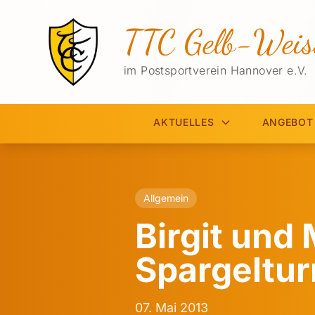
TTC Gelb-Weis
im Postsportverein Hannover e.V.
AKTUELLES
ANGEBOT
Allgemein
Birgit und
Spargelturn
07. Mai 2013