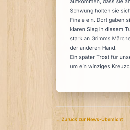
aufkommen, dass sie an
Schwung holten sie sich
Finale ein. Dort gaben s
klaren Sieg in diesem T
stark an Grimms Märche
der anderen Hand.
Ein später Trost für u
um ein winziges Kreuzc
← Zurück zur News-Übersicht