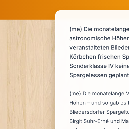
(me) Die monatelange 
astronomische Höhen 
veranstalteten Bliede
Körbchen frischen Spa
Sonderklasse IV kein
Spargelessen geplant 
(me) Die monatelange V
Höhen – und so gab es 
Bliedersdorfer Spargelt
Birgit Suhr-Erné und Ma