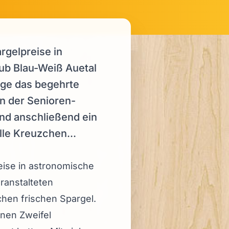
rgelpreise in
ub Blau-Weiß Auetal
änge das begehrte
in der Senioren-
nd anschließend ein
lle Kreuzchen...
eise in astronomische
ranstalteten
chen frischen Spargel.
inen Zweifel