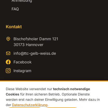
Anmeldung
FAQ
Kontakt
Bischofsholer Damm 121
30173 Hannover
info@ttc-gelb-weiss.de
Facebook
Instagram
Diese Website verwendet nur
technisch notwendige
Cookies
für ihren sicheren Betrieb. Optionale Dienste
© 2026 TTC Gelb-Weiss Hannover. Alle Rechte vorbehalten.
werden erst nach deiner Einwilligung geladen. Mehr dazu in
Impressum
Datenschutz
der
Datenschutzerklärung
.