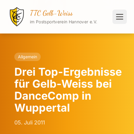
TTC Gelb-Weiss
im Postsportverein Hannover e.V.
Allgemein
Drei Top-Ergebnisse
für Gelb-Weiss bei
DanceComp in
Wuppertal
05. Juli 2011