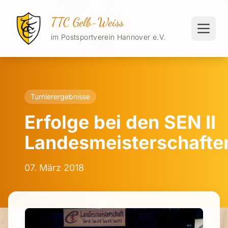
TTC Gelb-Weiss
im Postsportverein Hannover e.V.
Turnierergebnisse
Erfolge bei den SEN II
Landesmeisterschafte
07. März 2018