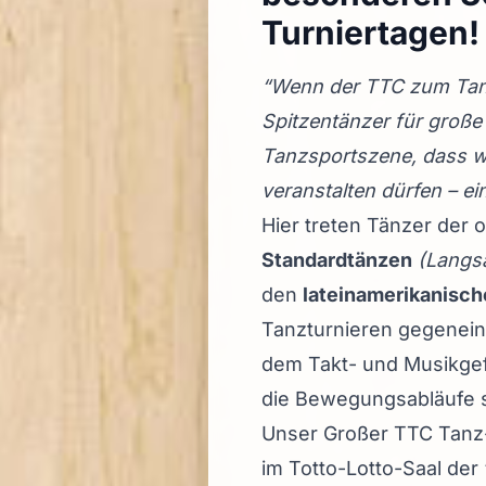
Turniertagen!
“Wenn der TTC zum Tanz-
Spitzentänzer für große
Tanzsportszene, dass wi
veranstalten dürfen – ei
Hier treten Tänzer der 
Standardtänzen
(Langsa
den
lateinamerikanisc
Tanzturnieren gegenein
dem Takt- und Musikgef
die Bewegungsabläufe so
Unser Großer TTC Tanz-
im Totto-Lotto-Saal der