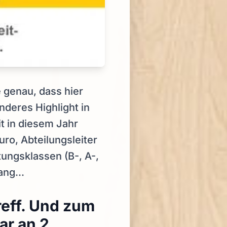
 genau, dass hier
nderes Highlight in
t in diesem Jahr
uro, Abteilungsleiter
ungsklassen (B-, A-,
ng...
eff. Und zum
ar an 2