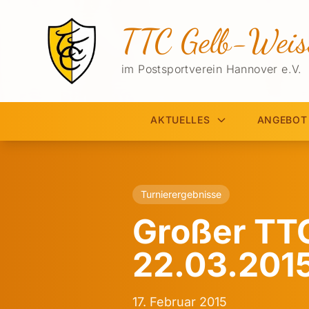
TTC Gelb-Weis
im Postsportverein Hannover e.V.
AKTUELLES
ANGEBOT
Turnierergebnisse
Großer TTC
22.03.201
17. Februar 2015