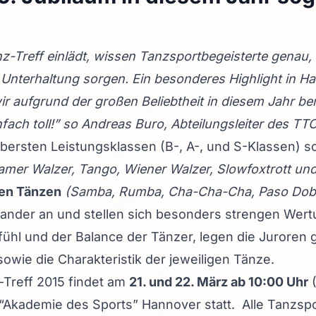
Treff einlädt, wissen Tanzsportbegeisterte genau, 
 Unterhaltung sorgen. Ein besonderes Highlight in H
r aufgrund der großen Beliebtheit in diesem Jahr be
nfach toll!” so Andreas Buro, Abteilungsleiter des T
obersten Leistungsklassen (B-, A-, und S-Klassen) 
mer Walzer, Tango, Wiener Walzer, Slowfoxtrott un
hen Tänzen
(Samba, Rumba, Cha-Cha-Cha, Paso Dobl
ander an und stellen sich besonders strengen Wert
ühl und der Balance der Tänzer, legen die Juroren 
wie die Charakteristik der jeweiligen Tänze.
Treff 2015 findet am
21. und 22. März ab 10:00 Uhr
(
 “Akademie des Sports” Hannover statt. Alle Tanzsp