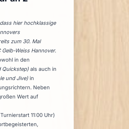
dass hier hochklassige
annovers
reits zum 30. Mal
TC Gelb-Weiss Hannover.
sowohl
in den
d Quickstep)
als auch in
e und Jive)
in
ungsrichtern. Neben
großen Wert auf
Turnierstart 11:00 Uhr)
ortbegeisterten,