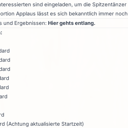
eressierten sind eingeladen, um die Spitzentänzer 
ortion Applaus lässt es sich bekanntlich immer noc
fos und Ergebnissen:
Hier gehts entlang
.
:
dard
ndard
ndard
dard
dard
ard
rd
rd
(Achtung aktualisierte Startzeit)