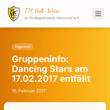
TTC Gelb-Weiss
im Postsportverein Hannover e.V.
Allgemein
Gruppeninfo:
Dancing Stars am
17.02.2017 entfällt
16. Februar 2017