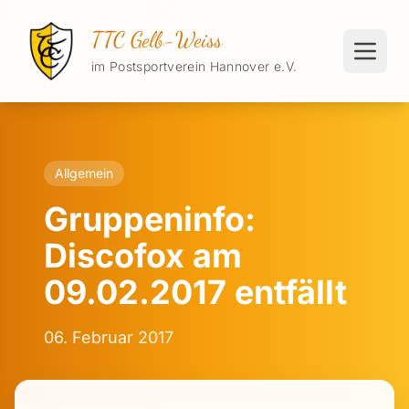
TTC Gelb-Weiss
im Postsportverein Hannover e.V.
Allgemein
Gruppeninfo:
Discofox am
09.02.2017 entfällt
06. Februar 2017