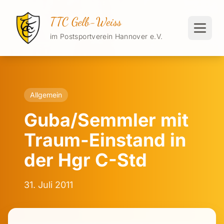
TTC Gelb-Weiss
im Postsportverein Hannover e.V.
Allgemein
Guba/Semmler mit
Traum-Einstand in
der Hgr C-Std
31. Juli 2011