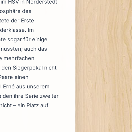
eim HSV in Norderstedt
mosphäre des
tete der Erste
nderklasse. Im
te sogar für einige
n mussten; auch das
die mehrfachen
, den Siegerpokal nicht
 Paare einen
el Erné aus unserem
eiden ihre Serie zweiter
icht – ein Platz auf