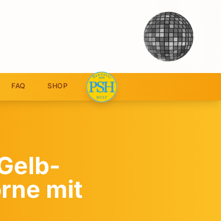
FAQ
SHOP
Gelb-
orne mit