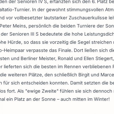
en der Senioren IV S, ertanzten sich den 6. Platz b
altatio-Turnier. In der gewohnt stimmungsvollen At
 vor vollbesetzter lautstarker Zuschauerkulisse lei
Peter Meins, persönlich die beiden Turniere der So
der Senioren III S bedeutete die hohe Leistungsdich
he Hürde, so dass sie vorzeitig die Segel streiche
o-Heimpaar verpasste das Finale. Dort ließen sich 
sten und Berliner Meister, Ronald und Ellen Stiegert
er lieferten sich die besten im Rennen verbliebenen
e weiteren Plätze, den schließlich Birgit und Marc
en für sich entscheiden konnten. Damit setzten die b
os fort. Als "ewige Zweite" fühlen sie sich dennoch n
al ein Platz an der Sonne – auch mitten im Winter!