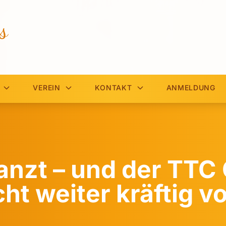
s
VEREIN
KONTAKT
ANMELDUNG
nzt – und der TTC 
ht weiter kräftig v