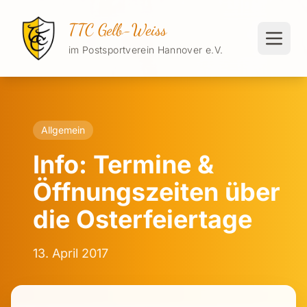
TTC Gelb-Weiss
im Postsportverein Hannover e.V.
Allgemein
Info: Termine &
Öffnungszeiten über
die Osterfeiertage
13. April 2017