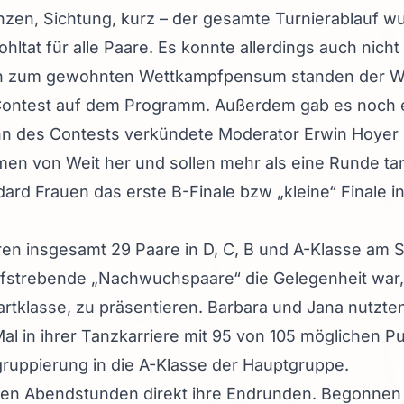
nzen, Sichtung, kurz – der gesamte Turnierablauf wu
ohltat für alle Paare. Es konnte allerdings auch nich
ch zum gewohnten Wettkampfpensum standen der W
ontest auf dem Programm. Außerdem gab es noch e
n des Contests verkündete Moderator Erwin Hoyer „
mmen von Weit her und sollen mehr als eine Runde t
dard Frauen das erste B-Finale bzw „kleine“ Finale i
n insgesamt 29 Paare in D, C, B und A-Klasse am St
aufstrebende „Nachwuchspaare“ die Gelegenheit war, 
artklasse, zu präsentieren. Barbara und Jana nutzt
al in ihrer Tanzkarriere mit 95 von 105 möglichen P
ruppierung in die A-Klasse der Hauptgruppe.
ühen Abendstunden direkt ihre Endrunden. Begonnen