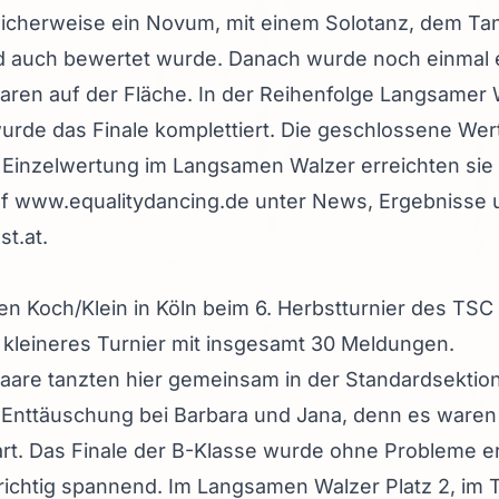
cherweise ein Novum, mit einem Solotanz, dem Tan
nd auch bewertet wurde. Danach wurde noch einmal 
paaren auf der Fläche. In der Reihenfolge Langsamer
urde das Finale komplettiert. Die geschlossene Wer
er Einzelwertung im Langsamen Walzer erreichten sie 
auf www.equalitydancing.de unter News, Ergebnisse 
t.at.
n Koch/Klein in Köln beim 6. Herbstturnier des TSC 
n kleineres Turnier mit insgesamt 30 Meldungen.
are tanzten hier gemeinsam in der Standardsektion
 Enttäuschung bei Barbara und Jana, denn es waren 
rt. Das Finale der B-Klasse wurde ohne Probleme er
richtig spannend. Im Langsamen Walzer Platz 2, im