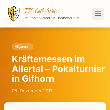
TTC Gelb-Weiss
im Postsportverein Hannover e.V.
Allgemein
Kräftemessen im
Allertal – Pokalturnier
in Gifhorn
05. Dezember 2011