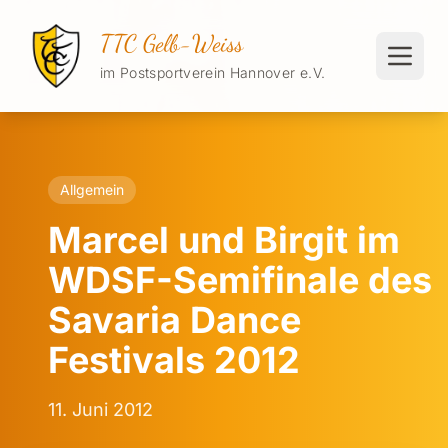
TTC Gelb-Weiss
im Postsportverein Hannover e.V.
Allgemein
Marcel und Birgit im
WDSF-Semifinale des
Savaria Dance
Festivals 2012
11. Juni 2012