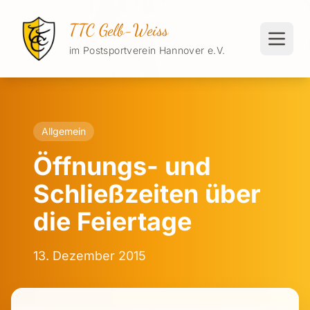
TTC Gelb-Weiss
im Postsportverein Hannover e.V.
Allgemein
Öffnungs- und
Schließzeiten über
die Feiertage
13. Dezember 2015