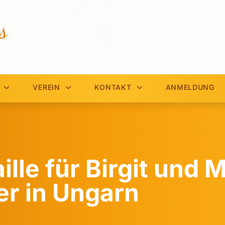
s
VEREIN
KONTAKT
ANMELDUNG
lle für Birgit und 
er in Ungarn