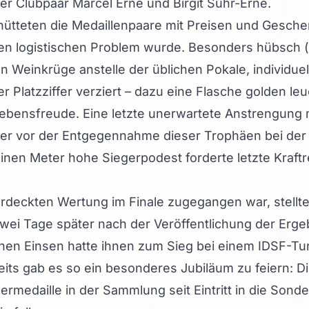
r Clubpaar Marcel Erné und Birgit Suhr-Erné.
hütteten die Medaillenpaare mit Preisen und Gesche
ten logistischen Problem wurde. Besonders hübsch
n Weinkrüge anstelle der üblichen Pokale, individue
r Platzziffer verziert – dazu eine Flasche golden le
ebensfreude. Eine letzte unerwartete Anstrengung 
er vor der Entgegennahme dieser Trophäen bei der
inen Meter hohe Siegerpodest forderte letzte Kraft
erdeckten Wertung im Finale zugegangen war, stellt
zwei Tage später nach der Veröffentlichung der Ergebn
en Einsen hatte ihnen zum Sieg bei einem IDSF-Turn
its gab es so ein besonderes Jubiläum zu feiern: Di
bermedaille in der Sammlung seit Eintritt in die Son