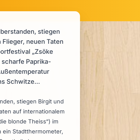
berstanden, stiegen
Flieger, neuen Taten
ortfestival „Zsöke
 scharfe Paprika-
 Außentemperatur
ns Schwitze...
den, stiegen Birgit und
ten auf internationalem
die blonde Theiss“) im
h ein Stadtthermometer,