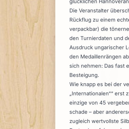
glücklichen Hannoverane
Die Veranstalter übersc
Rückflug zu einem ech
verpackbar) die tönerne
den Turnierdaten und de
Ausdruck ungarischer L
den Medaillenrängen ab
sich nehmen: Das fast e
Besteigung.
Wie knapp es bei der v
„Internationalen““ erst 
einzige von 45 vergeben
schade – aber andererse
zugleich wertvollste Sil