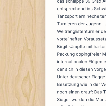
das schlappe 39 Grad A
entsprechend ins Schwit
Tanzsportlern hechelte
Turnieren der Jugend- 
Weltranglistenturnier de
vorteilhaften Vorausse
Birgit kämpfte mit hart
Packung dopingfreier Me
internationalen Flügen
der sich in diesen vorg
Unter deutscher Flagge 
Besetzung wie in der Wo
noch einen drauf: Das T
Sieger wurden die Münc