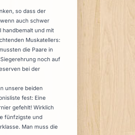
nken, so dass der
 (wenn auch schwer
ll handbemalt und mit
uchtenden Muskatellers:
mussten die Paare in
 Siegerehrung noch auf
reserven bei der
en unsere beiden
isliste fest: Eine
ier gefehlt! Wirklich
e fünfzigste und
derklasse. Man muss die