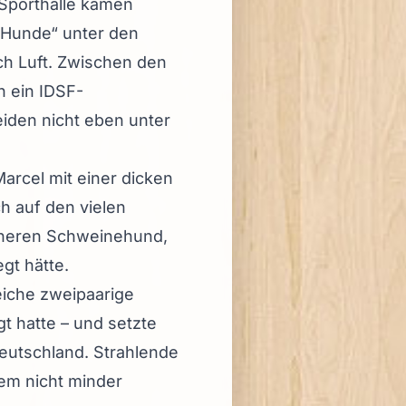
 Sporthalle kamen
n Hunde“ unter den
h Luft. Zwischen den
h ein IDSF-
eiden nicht eben unter
arcel mit einer dicken
h auf den vielen
inneren Schweinehund,
gt hätte.
eiche zweipaarige
t hatte – und setzte
eutschland. Strahlende
em nicht minder