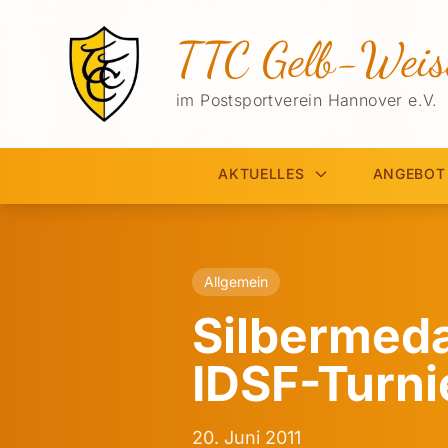
TTC Gelb-Weis
im Postsportverein Hannover e.V.
AKTUELLES
ANGEBOT
Allgemein
Silbermedai
IDSF-Turni
20. Juni 2011