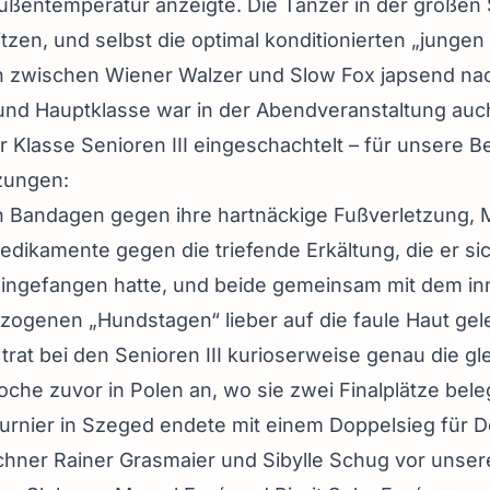
ußentemperatur anzeigte. Die Tänzer in der großen
zen, und selbst die optimal konditionierten „junge
n zwischen Wiener Walzer und Slow Fox japsend nac
und Hauptklasse war in der Abendveranstaltung auc
r Klasse Senioren III eingeschachtelt – für unsere B
tzungen:
en Bandagen gegen ihre hartnäckige Fußverletzung, M
dikamente gegen die triefende Erkältung, die er sic
 eingefangen hatte, und beide gemeinsam mit dem 
ezogenen „Hundstagen“ lieber auf die faule Haut gele
trat bei den Senioren III kurioserweise genau die gl
che zuvor in Polen an, wo sie zwei Finalplätze beleg
urnier in Szeged endete mit einem Doppelsieg für D
hner Rainer Grasmaier und Sibylle Schug vor unser