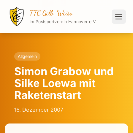
TTC Gelb-Weiss
im Postsportverein Hannover e.V.
Allgemein
Simon Grabow und
Silke Loewa mit
Raketenstart
16. Dezember 2007