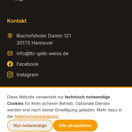
Kontakt
Bischofsholer Damm 121
30173 Hannover
info@ttc-gelb-weiss.de
Facebook
Instagram
Diese Website verwendet nur
technisch notwendige
Cookies
für ihren sicheren Betrieb. Optionale Dienste
© 2026 TTC Gelb-Weiss Hannover. Alle Rechte vorbehalten.
werden erst nach deiner Einwilligung geladen. Mehr dazu in
Impressum
Datenschutz
der
Datenschutzerklärung
.
Nur notwendige
Alle akzeptieren