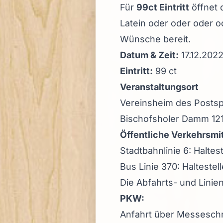
Für
99ct Eintritt
öffnet 
Latein oder oder oder o
Wünsche bereit.
Datum & Zeit:
17.12.202
Eintritt:
99 ct
Veranstaltungsort
Vereinsheim des Postsp
Bischofsholer Damm 121
Öffentliche Verkehrsmit
Stadtbahnlinie 6: Haltes
Bus Linie 370: Halteste
Die Abfahrts- und Linie
PKW:
Anfahrt über Messeschn