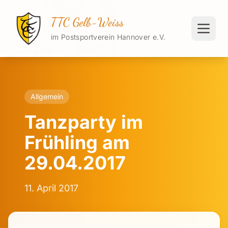
TTC Gelb-Weiss
im Postsportverein Hannover e.V.
Allgemein
Tanzparty im
Frühling am
29.04.2017
11. April 2017