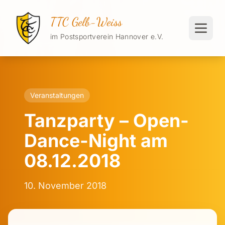
TTC Gelb-Weiss
im Postsportverein Hannover e.V.
Veranstaltungen
Tanzparty – Open-
Dance-Night am
08.12.2018
10. November 2018