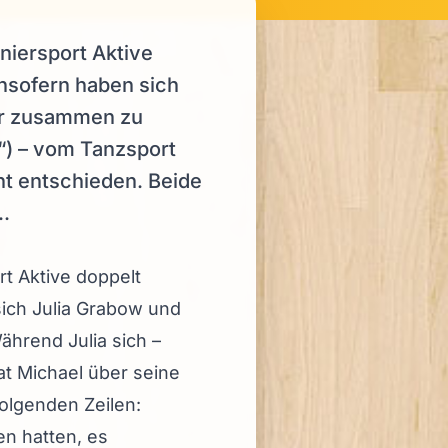
rniersport Aktive
Insofern haben sich
hr zusammen zu
!“) – vom Tanzsport
ht entschieden. Beide
..
rt Aktive doppelt
 sich Julia Grabow und
hrend Julia sich –
at Michael über seine
olgenden Zeilen:
en hatten, es