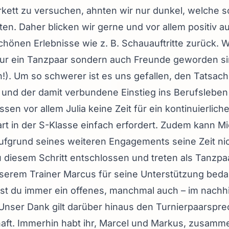
ett zu versuchen, ahnten wir nur dunkel, welche sc
n. Daher blicken wir gerne und vor allem positiv auf
hönen Erlebnisse wie z. B. Schauauftritte zurück. 
 nur ein Tanzpaar sondern auch Freunde geworden s
!). Um so schwerer ist es uns gefallen, den Tatsac
nd der damit verbundene Einstieg ins Berufsleben s
ssen vor allem Julia keine Zeit für ein kontinuierliche
art in der S-Klasse einfach erfordert. Zudem kann M
ufgrund seines weiteren Engagements seine Zeit nich
diesem Schritt entschlossen und treten als Tanzpa
serem Trainer Marcus für seine Unterstützung beda
st du immer ein offenes, manchmal auch – im nachhi
 Unser Dank gilt darüber hinaus den Turnierpaarsprec
aft. Immerhin habt ihr, Marcel und Markus, zusamme