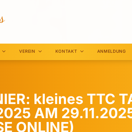
s
VEREIN
KONTAKT
ANMELDUNG
ER: kleines TTC T
2025 AM 29.11.2025
E ONLINE)