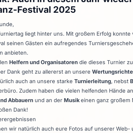
anz-Festival 2025
eunde,
Turniertag liegt hinter uns. Mit großem Erfolg konnte
ival seinen Gästen ein aufregendes Turniersgesche
n anbieten.
llen
Helfern und Organisatoren
die dieses Turnier z
er Dank geht zu allererst an unsere
Wertungsrichte
ürlich auch an unsere starke
Turnierleitung
, nebst
B
erbüro. Zudem haben die vielen helfenden Hände a
und Abbauern
und an der
Musik
einen ganz großem 
roßen Dank!
ierergebnissen
hen wir natürlich auch eure Fotos auf unserer Web-