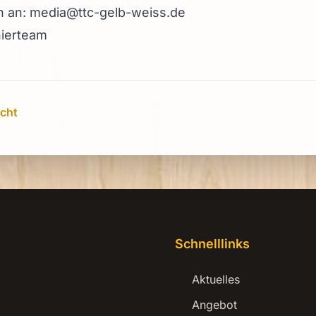
ch an: media@ttc-gelb-weiss.de
nierteam
cht
Schnelllinks
Aktuelles
Angebot