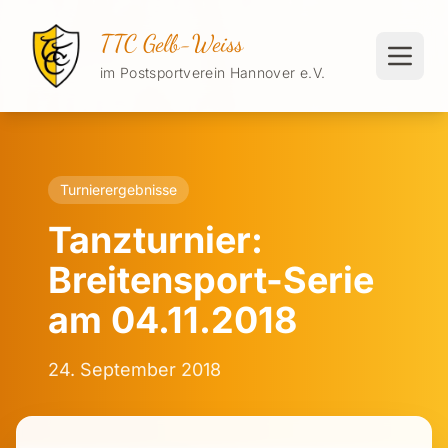
TTC Gelb-Weiss
im Postsportverein Hannover e.V.
Turnierergebnisse
Tanzturnier:
Breitensport-Serie
am 04.11.2018
24. September 2018