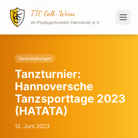
TTC Gelb-Weiss
im Postsportverein Hannover e.V.
Veranstaltungen
Tanzturnier:
Hannoversche
Tanzsporttage 2023
(HATATA)
12. Juni 2023