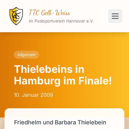
TTC Gelb-Weiss
im Postsportverein Hannover e.V.
Allgemein
Thielebeins in
Hamburg im Finale!
10. Januar 2009
Friedhelm und Barbara Thielebein