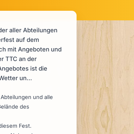
der aller Abteilungen
erfest auf dem
sich mit Angeboten und
er TTC an der
ngebotes ist die
etter un...
 Abteilungen und alle
Gelände des
 diesem Fest.