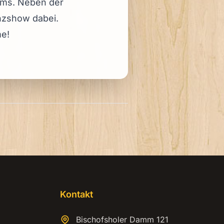
amms. Neben der
anzshow dabei.
me!
Kontakt
Bischofsholer Damm 121