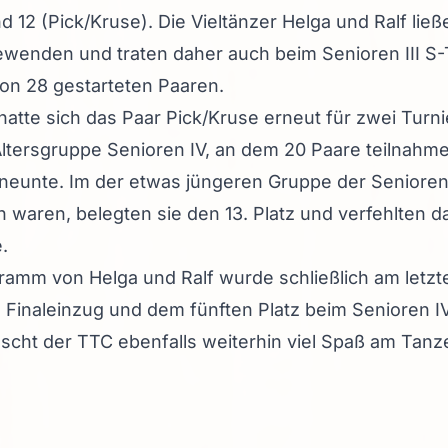
nd 12 (Pick/Kruse). Die Vieltänzer Helga und Ralf ließ
wenden und traten daher auch beim Senioren III S-T
von 28 gestarteten Paaren.
atte sich das Paar Pick/Kruse erneut für zwei Turn
ltersgruppe Senioren IV, an dem 20 Paare teilnahme
eunte. Im der etwas jüngeren Gruppe der Senioren I
 waren, belegten sie den 13. Platz und verfehlten d
.
amm von Helga und Ralf wurde schließlich am letzt
Finaleinzug und dem fünften Platz beim Senioren IV
cht der TTC ebenfalls weiterhin viel Spaß am Tanz