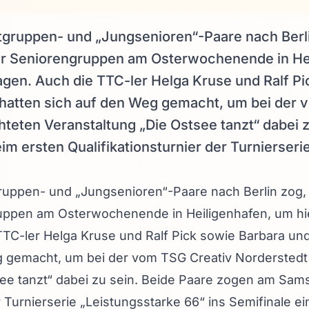
gruppen- und „Jungsenioren“-Paare nach Berlin
der Seniorengruppen am Osterwochenende in Hei
agen. Auch die TTC-ler Helga Kruse und Ralf P
 hatten sich auf den Weg gemacht, um bei der 
teten Veranstaltung „Die Ostsee tanzt“ dabei z
 ersten Qualifikationsturnier der Turnierserie 
ppen- und „Jungsenioren“-Paare nach Berlin zog, tr
uppen am Osterwochenende in Heiligenhafen, um hie
TTC-ler Helga Kruse und Ralf Pick sowie Barbara und
g gemacht, um bei der vom TSG Creativ Norderstedt
see tanzt“ dabei zu sein. Beide Paare zogen am Sam
r Turnierserie „Leistungsstarke 66“ ins Semifinale ei