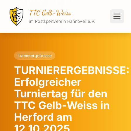
TTC Gelb-Weiss
im Postsportverein Hannover e.V.
Turnierergebnisse
TURNIERERGEBNISSE:
Erfolgreicher
Turniertag für den
TTC Gelb-Weiss in
Herford am
12.10.2025