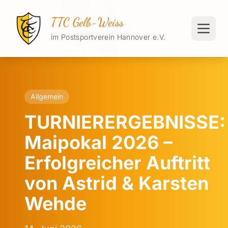
TTC Gelb-Weiss
im Postsportverein Hannover e.V.
Allgemein
TURNIERERGEBNISSE:
Maipokal 2026 –
Erfolgreicher Auftritt
von Astrid & Karsten
Wehde