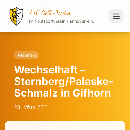
TTC Gelb-Weiss
im Postsportverein Hannover e.V.
Allgemein
Wechselhaft –
Sternberg/Palaske-
Schmalz in Gifhorn
23. März 2011