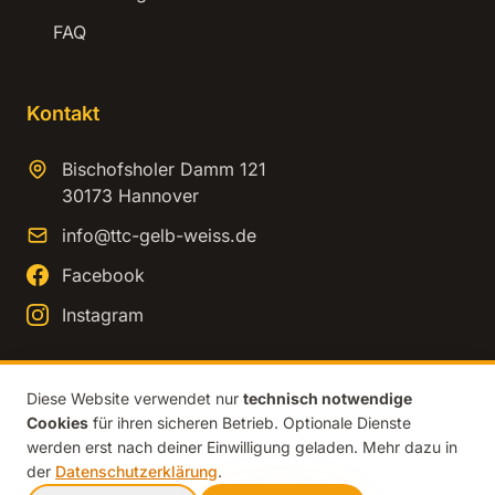
FAQ
Kontakt
Bischofsholer Damm 121
30173 Hannover
info@ttc-gelb-weiss.de
Facebook
Instagram
Diese Website verwendet nur
technisch notwendige
Cookies
für ihren sicheren Betrieb. Optionale Dienste
© 2026 TTC Gelb-Weiss Hannover. Alle Rechte vorbehalten.
werden erst nach deiner Einwilligung geladen. Mehr dazu in
Impressum
Datenschutz
der
Datenschutzerklärung
.