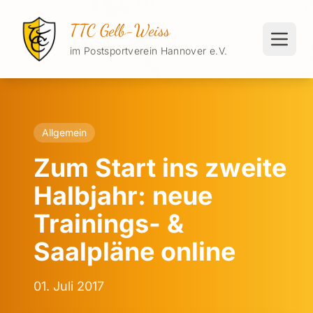
TTC Gelb-Weiss
im Postsportverein Hannover e.V.
Allgemein
Zum Start ins zweite
Halbjahr: neue
Trainings- &
Saalpläne online
01. Juli 2017